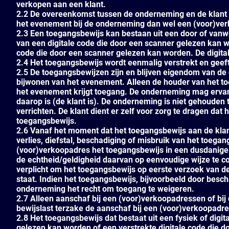
verkopen aan een klant.
2.2 De overeenkomst tussen de onderneming en de klant 
het evenement bij de onderneming dan wel een (voor)ver
2.3 Een toegangsbewijs kan bestaan uit een door of vanw
van een digitale code die door een scanner gelezen kan 
code die door een scanner gelezen kan worden. De digital
2.4 Het toegangsbewijs wordt eenmalig verstrekt en geef
2.5 De toegangsbewijzen zijn en blijven eigendom van de
bijwonen van het evenement. Alleen de houder van het to
het evenement krijgt toegang. De onderneming mag ervan
daarop is (de klant is). De onderneming is niet gehouden
verrichten. De klant dient er zelf voor zorg te dragen dat
toegangsbewijs.
2.6 Vanaf het moment dat het toegangsbewijs aan de klant 
verlies, diefstal, beschadiging of misbruik van het toega
(voor)verkoopadres het toegangsbewijs in een dusdanige
de echtheid/geldigheid daarvan op eenvoudige wijze te con
verplicht om het toegangsbewijs op eerste verzoek van 
staat. Indien het toegangsbewijs, bijvoorbeeld door bescha
onderneming het recht om toegang te weigeren.
2.7 Alleen aanschaf bij een (voor)verkoopadressen of bi
bewijslast terzake de aanschaf bij een (voor)verkoopadre
2.8 Het toegangsbewijs dat bestaat uit een fysiek of digi
gelezen kan worden of een verstrekte digitale code die d