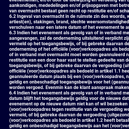
aankondigen, mededelingen en/of prijsopgaven met betre
van overmacht bestaat geen recht op restitutie en/of sc
6.2 Ingeval van overmacht in de ruimste zin des woords,
artiest(en), stakingen, brand, slechte weersomstandighe
verschuiven naar een latere datum of het evenement te a
6.3 Indien het evenement als gevolg van of in verband m
aangevangen, zal de onderneming uitsluitend verplicht zi
vermeld op het toegangsbewijs, of bij gebreke daarvan d
onderneming of het officiële (voor)verkoopadres als bedoe
of in verband met overmacht moet worden geannuleerd na
restitutie van een door haar vast te stellen gedeelte van
toegangsbewijs, of bij gebreke daarvan de vergoeding (u
officiële (voor)verkoopadres als bedoeld in artikel 1.1 hee
geannuleerde datum plaats bij een (voor)verkoopadres, n
geldig en onbeschadigd toegangsbewijs voor het (geannul
worden vergoed. Evenmin kan de klant aanspraak maken
6.4 Indien het evenement als gevolg van of in verband 
datum blijft het toegangsbewijs geldig voor de nieuwe da
evenement op de nieuwe datum niet kan of wil bezoeken dan
(voor)verkoopadres tegen restitutie van de vergoeding 
vermeld, of bij gebreke daarvan de vergoeding (uitgezond
(voor)verkoopadres als bedoeld in artikel 1.2 heeft betaald
geldig en onbeschadigd toegangsbewijs aan het (voor)ver