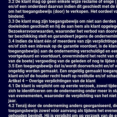
3.2 De klant mag op geen enkele wijze reclame of enige 
en/of een onderdeel daarvan indien dit geschiedt met de i
om het toegangsbewijs (door) te verkopen. Het oordeel va
bindend.
3.3 De klant mag zijn toegangsbewijs om niet aan derden t
doeleinden geschiedt en hij de aan hem als klant opgele
Bezoekersvoorwaarden, waaronder het verbod van doorver
ter beschikking stelt en garandeert jegens de ondernemi
3.4 Indien de klant één of meerdere van zijn verplichting
en/of zich een inbreuk op de garantie voordoet, is de klan
toegangsbewijs) aan de onderneming verschuldigd en een 
voortgeduurd en voortduurt, onverminderd het recht van 
van de boete) vergoeding van de geleden of nog te lijden
3.5 Een toegangsbewijs dat is/wordt doorverkocht en/of
ongeldig worden gemaakt. Een ongeldig gemaakt toegangs
klant en/of de houder recht heeft op restitutie en/of sch
Artikel 4 – Overige verplichtingen van de klant
4.1 De klant is verplicht om op eerste verzoek, zowel tij
zich te identificeren om de onderneming onder meer in staa
van evenementen, waaronder de verplichting van het niet 
jaar.
4.2 Tenzij door de onderneming anders georganiseerd, dien
toegangsbewijs zowel vóór aanvang als tijdens het evene
gehouden bevindt. Hij is verplicht om op verzoek van de 