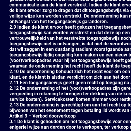
communicatie aan de klant verstrekt. Indien de klant erv
de klant ervoor zorg te dragen dat dit toegangsbewijs vi
veilige wijze kan worden verstrekt. De onderneming kan 
ontvangst van het toegangsbewijs garanderen.
2.9 Indien de klant ervoor heeft gekozen het toegangsbewi
toegangsbewijs kan worden verstrekt en dat deze op een 
vertrouwelijkheid van het verstrekte toegangsbewijs noc
toegangsbewijs niet is ontvangen, is dat niet de verantwoo
dat wil zeggen in een dusdanig stadium voorafgaande a
toegangsbewijs tijdig ongeldig kan maken en een nieuw 
(voor)verkoopadres waar hij het toegangsbewijs heeft ge
waarvan de onderneming het recht heeft de klant de toeg
2.10 De onderneming behoudt zich het recht voor om een 
klant, en de klant is alsdan verplicht om zich aan het 
2.11 Een toegangsbewijs geeft geen recht op toegang na
2.12 De onderneming of het (voor)verkoopadres zijn gere
vergoeding in rekening te brengen ter dekking van de k
service kosten). Servicekosten komen nimmer voor restit
2.13 De onderneming is gerechtigd om aan het recht op t
bijwonen van het evenement tegen betaling lid wordt van
Artikel 3 – Verbod doorverkoop
3.1 De klant is gehouden om het toegangsbewijs voor een
enigerlei wijze aan derden door te verkopen, ter verkoop