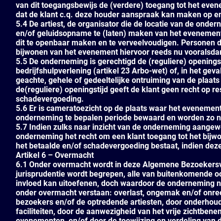
van dit toegangsbewijs de (verdere) toegang tot het eve
dat de klant c.q. deze houder aanspraak kan maken op enig
5.4 De artiest, de organisator die de locatie van de onde
en/of geluidsopname te (laten) maken van het evenement e
dit te openbaar maken en te verveelvoudigen. Personen 
bijwonen van het evenement hiervoor reeds nu vooralsd
5.5 De onderneming is gerechtigd de (reguliere) openings
bedrijfshulpverlening (artikel 23 Arbo-wet) of, in het ge
geachte, gehele of gedeeltelijke ontruiming van de plaat
de(reguliere) openingstijd geeft de klant geen recht op re
schadevergoeding.
5.6 Er is cameratoezicht op de plaats waar het evenem
onderneming te bepalen periode bewaard en worden zo nod
5.7 Indien zulks naar inzicht van de onderneming aangew
onderneming het recht om een klant toegang tot het bijwo
het betaalde en/of schadevergoeding bestaat, indien dez
Artikel 6 – Overmacht
6.1 Onder overmacht wordt in deze Algemene Bezoekersv
jurisprudentie wordt begrepen, alle van buitenkomende o
invloed kan uitoefenen, doch waardoor de onderneming nie
onder overmacht verstaan: overlast, ongemak en/of onr
bezoekers en/of de optredende artiesten, door onderhou
faciliteiten, door de aanwezigheid van het vrije zichtben
evenementen, en/of door de toewijzing en verdeling van d