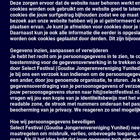
Deze zorgen ervoor dat de website naar behoren werkt en
cookies worden ook gebruikt om de website goed te late
cookies die jouw surfgedrag bijhouden zodat we op maat 
bezoek aan onze website hebben wij je al geïnformeerd 
plaatsen ervan. Je kunt je afmelden voor cookies door je 
Daarnaast kun je ook alle informatie die eerder is opgesl
worden ook cookies geplaatst door derden. Dit zijn bijvo
Gegevens inzien, aanpassen of verwijderen
Je hebt het recht om je persoonsgegevens in te zien, te c
toestemming voor de gegevensverwerking in te trekken 
door Select Festival (Goudse Jongerenvereniging Yunited
je bij ons een verzoek kan indienen om de persoonsgegev
een ander, door jou genoemde organisatie, te sturen. Je ku
gegevensoverdraging van je persoonsgegevens of verzoek
jouw persoonsgegevens sturen naar hit@selectfestival.nl. 
vragen wij jou een kopie van je identiteitsbewijs met he
readable zone, de strook met nummers onderaan het pas
bescherming van je privacy. We reageren zo snel mogelij
Hoe wij persoonsgegevens beveiligen
Select Festival (Goudse Jongerenvereniging Yunited) n
maatregelen om misbruik, verlies, onbevoegde toegang,
gaan. Als jij het idee hebt dat jouw gegevens toch niet go