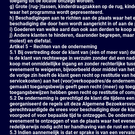
toegang tot de locatie ontzegd worden.
g) Grote (rug-)tassen, kinderdraagzakken op de rug, kin
waar het programma wordt gepresenteerd.
h) Beschadigingen aan te richten aan de plaats waar het e
beschadiging die door hem wordt aangericht in of aan de 
i) Goederen van welke aard dan ook aan derden te koop a
j) Andere klanten te hinderen, daaronder begrepen, maar
molest) en diefstal.
Artikel 5 – Rechten van de onderneming
5.1 Bij overtreding door de klant van (één of meer van
is de klant van rechtswege in verzuim zonder dat een nad
koop met onmiddellijke ingang en zonder rechterlijke tus
evenement te weigeren, bijvoorbeeld door middel van het 
de vorige zin heeft de klant geen recht op restitutie van
servicekosten) aan het (voor)verkoopadres/de ondernemi
gemaakt toegangsbewijs geeft geen recht (meer) op toe
toegangsbewijzen hebben geen recht op restitutie of com
5.2 De onderneming is gerechtigd de klant die tijdens e
georganiseerd de regels uit deze Algemene Bezoekersvoo
gerechtvaardigde de vrees voor beschadiging door de kla
voorgoed of voor bepaalde tijd te ontzeggen. De ondernem
evenement te ontzeggen of van de plaats waar het evenem
redelijkerwijs nodig acht ter handhaving van de rust en o
5.3 Indien aannemelijk is dat er sprake is van een verva