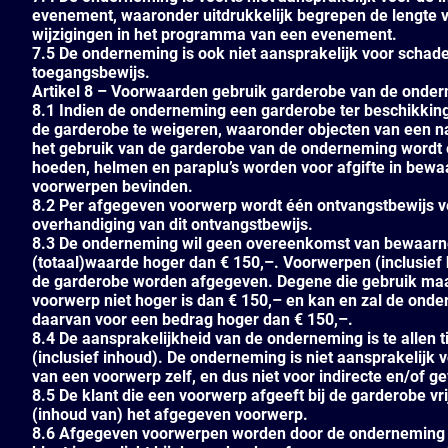
evenement, waaronder uitdrukkelijk begrepen de lengte 
wijzigingen in het programma van een evenement.
7.5 De onderneming is ook niet aansprakelijk voor schade 
toegangsbewijs.
Artikel 8 – Voorwaarden gebruik garderobe van de onde
8.1 Indien de onderneming een garderobe ter beschikking 
de garderobe te weigeren, waaronder objecten van een n
het gebruik van de garderobe van de onderneming wordt ee
hoeden, helmen en paraplu’s worden voor afgifte in bew
voorwerpen bevinden.
8.2 Per afgegeven voorwerp wordt één ontvangstbewijs ve
overhandiging van dit ontvangstbewijs.
8.3 De onderneming wil geen overeenkomst van bewaarne
(totaal)waarde hoger dan € 150,–. Voorwerpen (inclusief
de garderobe worden afgegeven. Degene die gebruik maa
voorwerp niet hoger is dan € 150,– en kan en zal de onde
daarvan voor een bedrag hoger dan € 150,–.
8.4 De aansprakelijkheid van de onderneming is te allen t
(inclusief inhoud). De onderneming is niet aansprakelijk
van een voorwerp zelf, en dus niet voor indirecte en/of g
8.5 De klant die een voorwerp afgeeft bij de garderobe v
(inhoud van) het afgegeven voorwerp.
8.6 Afgegeven voorwerpen worden door de onderneming b