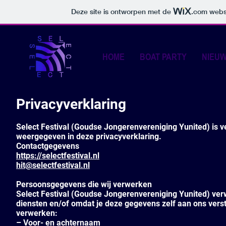
Deze site is ontworpen met de
.com
websi
HOME
BOAT PARTY
NIEU
Privacyverklaring
Select Festival (Goudse Jongerenvereniging Yunited) is 
weergegeven in deze privacyverklaring.
Contactgegevens
https://selectfestival.nl
hit@selectfestival.nl
Persoonsgegevens die wij verwerken
Select Festival (Goudse Jongerenvereniging Yunited) ve
diensten en/of omdat je deze gegevens zelf aan ons verst
verwerken:
– Voor- en achternaam