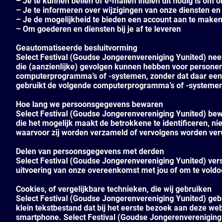
– Je te kunnen bellen of e-mailen indien dit nodig is om 
– Je te informeren over wijzigingen van onze diensten en
– Je de mogelijkheid te bieden een account aan te make
– Om goederen en diensten bij je af te leveren
Geautomatiseerde besluitvorming
Select Festival (Goudse Jongerenvereniging Yunited) ne
die (aanzienlijke) gevolgen kunnen hebben voor persone
computerprogramma’s of -systemen, zonder dat daar een 
gebruikt de volgende computerprogramma’s of -systemen: 
Hoe lang we persoonsgegevens bewaren
Select Festival (Goudse Jongerenvereniging Yunited) b
die het mogelijk maakt de betrokkene te identificeren, ni
waarvoor zij worden verzameld of vervolgens worden ver
Delen van persoonsgegevens met derden
Select Festival (Goudse Jongerenvereniging Yunited) verstr
uitvoering van onze overeenkomst met jou of om te voldoe
Cookies, of vergelijkbare technieken, die wij gebruiken
Select Festival (Goudse Jongerenvereniging Yunited) gebru
klein tekstbestand dat bij het eerste bezoek aan deze web
smartphone. Select Festival (Goudse Jongerenvereniging Y