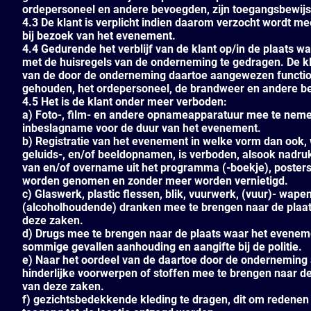
ordepersoneel en andere bevoegden, zijn toegangsbewijs 
4.3 De klant is verplicht indien daarom verzocht wordt m
bij bezoek van het evenement.
4.4 Gedurende het verblijf van de klant op/in de plaats 
met de huisregels van de onderneming te gedragen. De kla
van de door de onderneming daartoe aangewezen function
gehouden, het ordepersoneel, de brandweer en andere b
4.5 Het is de klant onder meer verboden:
a) Foto-, film- en andere opnameapparatuur mee te nemen
inbeslagname voor de duur van het evenement.
b) Registratie van het evenement in welke vorm dan ook,
geluids-, en/of beeldopnamen, is verboden, alsook nadru
van en/of overname uit het programma (-boekje), posters 
worden genomen en zonder meer worden vernietigd.
c) Glaswerk, plastic flessen, blik, vuurwerk, (vuur)- wa
(alcoholhoudende) dranken mee te brengen naar de plaat
deze zaken.
d) Drugs mee te brengen naar de plaats waar het eveneme
sommige gevallen aanhouding en aangifte bij de politie.
e) Naar het oordeel van de daartoe door de onderneming
hinderlijke voorwerpen of stoffen mee te brengen naar d
van deze zaken.
f) gezichtsbedekkende kleding te dragen, dit om redenen va