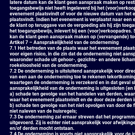
latere datum kan de klant geen aanspraak maken op resti
toegangsbewijs niet heeft ingeleverd bij het (voor)verk
evenement plaatsvindt of voor de nieuwe datum van het 
plaatsvindt. Indien het evenement is verplaatst naar een
de klant op teruggave van de vergoeding als hij zijn toe
het toegangsbewijs, inlevert bij een (voor)verkoopadres
kan de klant geen aanspraak maken op (vervangende) to
Artikel 7 – Aansprakelijkheid van de onderneming
7.1 Het betreden van de plaats waar het evenement plaat
voor eigen risico, in die zin dat de onderneming niet aan
waaronder schade uit gehoor-, gezichts- en andere lichame
roekeloosheid van de onderneming.
7.2 De onderneming is uitsluitend aansprakelijk voor direct
van een aan de onderneming toe te rekenen tekortkoming
waartegen de onderneming is verzekerd en in dat geval sl
aansprakelijkheid van de onderneming is uitgesloten (en
a) schade ten gevolge van het handelen van derden, waar
waar het evenement plaatsvindt en de door deze derden 
b) schade ten gevolge van het niet opvolgen van door de 
niet naleven van de huisregels;
7.3 De onderneming zal ernaar streven dat het programm
uitgevoerd. Zij is echter niet aansprakelijk voor afwijki
en/of derden mocht ontstaan.
7.4 De onderneming is voorts niet aansprakelijk voor de 